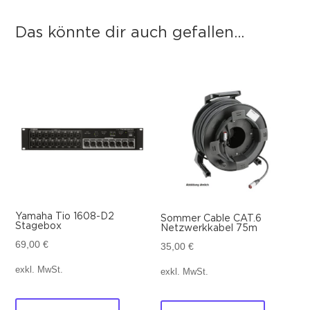
Das könnte dir auch gefallen...
Das könnte dir auch gefallen …
Yamaha Tio 1608-D2
Sommer Cable CAT.6
Stagebox
Netzwerkkabel 75m
69,00
€
35,00
€
exkl. MwSt.
exkl. MwSt.