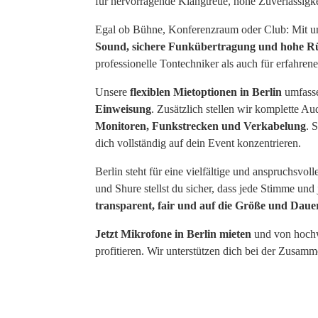
für hervorragende Klangtreue, hohe Zuverlässigkei
Egal ob Bühne, Konferenzraum oder Club: Mit un
Sound, sichere Funkübertragung und hohe R
professionelle Tontechniker als auch für erfahre
Unsere
flexiblen Mietoptionen in Berlin
umfass
Einweisung
. Zusätzlich stellen wir komplette Au
Monitoren, Funkstrecken und Verkabelung
. 
dich vollständig auf dein Event konzentrieren.
Berlin steht für eine vielfältige und anspruchsv
und Shure stellst du sicher, dass jede Stimme un
transparent, fair und auf die Größe und Daue
Jetzt Mikrofone in Berlin mieten
und von hochw
profitieren. Wir unterstützen dich bei der Zusam