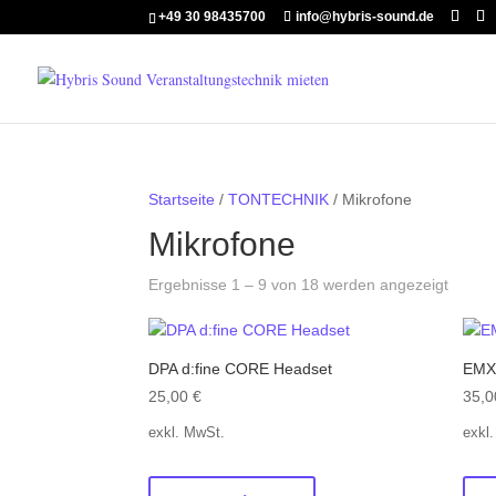
+49 30 98435700
info@hybris-sound.de
Startseite
/
TONTECHNIK
/ Mikrofone
Mikrofone
Ergebnisse 1 – 9 von 18 werden angezeigt
DPA d:fine CORE Headset
EMX-
25,00
€
35,
exkl. MwSt.
exkl