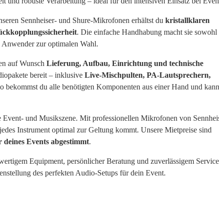
t und robuste Verarbeitung – ideal für den intensiven Einsatz bei Even
seren Sennheiser- und Shure-Mikrofonen erhältst du
kristallklaren
ückkopplungssicherheit
. Die einfache Handhabung macht sie sowohl 
ne Anwender zur optimalen Wahl.
en auf Wunsch
Lieferung, Aufbau, Einrichtung und technische
diopakete bereit – inklusive
Live-Mischpulten, PA-Lautsprechern,
So bekommst du alle benötigten Komponenten aus einer Hand und kann
olle Event- und Musikszene. Mit professionellen Mikrofonen von Sennhei
d jedes Instrument optimal zur Geltung kommt. Unsere Mietpreise sind
r deines Events abgestimmt
.
ertigem Equipment, persönlicher Beratung und zuverlässigem Servic
menstellung des perfekten Audio-Setups für dein Event.