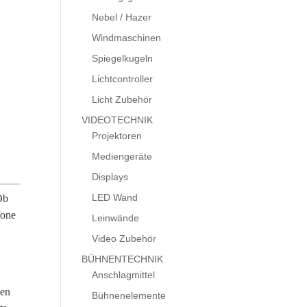
Nebel / Hazer
Windmaschinen
Spiegelkugeln
Lichtcontroller
Licht Zubehör
VIDEOTECHNIK
Projektoren
Mediengeräte
Displays
LED Wand
Ob
fone
Leinwände
Video Zubehör
BÜHNENTECHNIK
Anschlagmittel
hen
Bühnenelemente