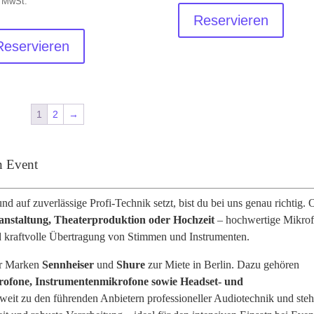
. MwSt.
Reservieren
Reservieren
1
2
→
n Event
nd auf zuverlässige Profi-Technik setzt, bist du bei uns genau richtig. 
anstaltung, Theaterproduktion oder Hochzeit
– hochwertige Mikro
und kraftvolle Übertragung von Stimmen und Instrumenten.
er Marken
Sennheiser
und
Shure
zur Miete in Berlin. Dazu gehören
ofone, Instrumentenmikrofone sowie Headset- und
ltweit zu den führenden Anbietern professioneller Audiotechnik und ste