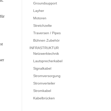
ts.
Groundsupport
Layher
für
Motoren
Stretchzelte
Traversen / Pipes
Bühnen Zubehör
st
INFRASTRUKTUR
Netzwerktechnik
ser
Lautsprecherkabel
Signalkabel
Stromversorgung
e
Stromverteiler
Stromkabel
Kabelbrücken