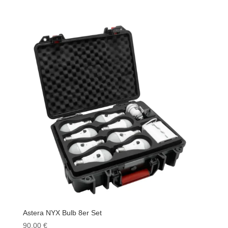
Astera NYX Bulb 8er Set
90,00
€