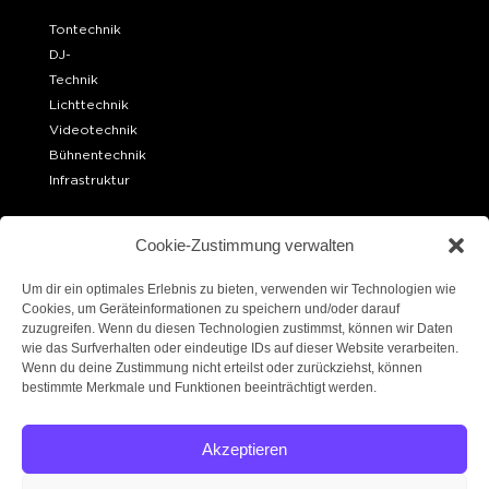
Tontechnik
DJ-
Technik
Lichttechnik
Videotechnik
Bühnentechnik
Infrastruktur
OFFICE BERLIN
Cookie-Zustimmung verwalten
Ueckermünder Str. 15
10439 Berlin
Um dir ein optimales Erlebnis zu bieten, verwenden wir Technologien wie
Cookies, um Geräteinformationen zu speichern und/oder darauf
zuzugreifen. Wenn du diesen Technologien zustimmst, können wir Daten
LAGER BERLIN
wie das Surfverhalten oder eindeutige IDs auf dieser Website verarbeiten.
Robert-W.-Kempner-Straße 6
Wenn du deine Zustimmung nicht erteilst oder zurückziehst, können
14167 Berlin
bestimmte Merkmale und Funktionen beeinträchtigt werden.
FOLGE UNS!
Akzeptieren