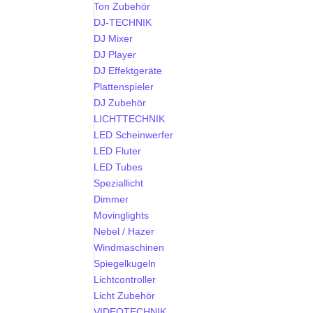
Ton Zubehör
DJ-TECHNIK
DJ Mixer
DJ Player
DJ Effektgeräte
Plattenspieler
DJ Zubehör
LICHTTECHNIK
LED Scheinwerfer
LED Fluter
LED Tubes
Speziallicht
Dimmer
Movinglights
Nebel / Hazer
Windmaschinen
Spiegelkugeln
Lichtcontroller
Licht Zubehör
VIDEOTECHNIK