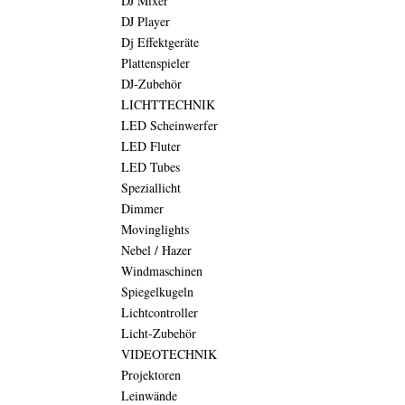
DJ Mixer
DJ Player
Dj Effektgeräte
Plattenspieler
DJ-Zubehör
LICHTTECHNIK
LED Scheinwerfer
LED Fluter
LED Tubes
Speziallicht
Dimmer
Movinglights
Nebel / Hazer
Windmaschinen
Spiegelkugeln
Lichtcontroller
Licht-Zubehör
VIDEOTECHNIK
Projektoren
Leinwände