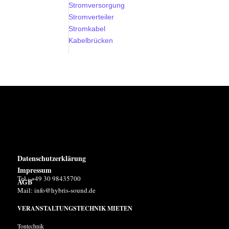
Stromversorgung
Stromverteiler
Stromkabel
Kabelbrücken
Datenschutzerklärung
Impressum
Tel.: +49 30 98435700
AGB
Mail:
info@hybris-sound.de
VERANSTALTUNGSTECHNIK MIETEN
Tontechnik