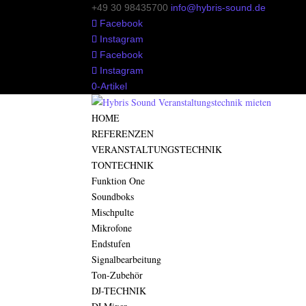
+49 30 98435700
info@hybris-sound.de
Facebook
Instagram
Facebook
Instagram
0-Artikel
HOME
REFERENZEN
VERANSTALTUNGSTECHNIK
TONTECHNIK
Funktion One
Soundboks
Mischpulte
Mikrofone
Endstufen
Signalbearbeitung
Ton-Zubehör
DJ-TECHNIK