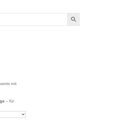
vents mit
age
– für