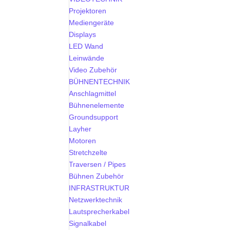
Projektoren
Mediengeräte
Displays
LED Wand
Leinwände
Video Zubehör
BÜHNENTECHNIK
Anschlagmittel
Bühnenelemente
Groundsupport
Layher
Motoren
Stretchzelte
Traversen / Pipes
Bühnen Zubehör
INFRASTRUKTUR
Netzwerktechnik
Lautsprecherkabel
Signalkabel