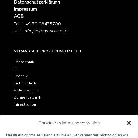
Datenschutzerklärung
Impressum
AGB
Tel.: +49 30 98435700
Mail:
info@hybris-sound.de
VERANSTALTUNGSTECHNIK MIETEN
Tontechnik
DJ-
Technik
Lichttechnik
Videotechnik
Bühnentechnik
Infrastruktur
OFFICE BERLIN
Cookie-Zustimmung verwalten
Ueckermünder Str. 15
10439 Berlin
Um dir ein optimales Erlebnis zu bieten, verwenden wir Technologien wie