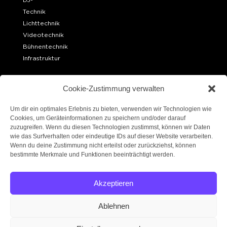
Technik
Lichttechnik
Videotechnik
Bühnentechnik
Infrastruktur
OFFICE BERLIN
Cookie-Zustimmung verwalten
Ueckermünder Str. 15
10439 Berlin
Um dir ein optimales Erlebnis zu bieten, verwenden wir Technologien wie
Cookies, um Geräteinformationen zu speichern und/oder darauf
zuzugreifen. Wenn du diesen Technologien zustimmst, können wir Daten
LAGER BERLIN
wie das Surfverhalten oder eindeutige IDs auf dieser Website verarbeiten.
Robert-W.-Kempner-Straße 6
Wenn du deine Zustimmung nicht erteilst oder zurückziehst, können
14167 Berlin
bestimmte Merkmale und Funktionen beeinträchtigt werden.
FOLGE UNS!
Akzeptieren
Ablehnen