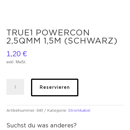
TRUE1 POWERCON
2,5QMM 1,5M (SCHWARZ)
1,20
€
exkl. MwSt.
True1
Reservieren
Powercon
2,5qmm
1,5m
(schwarz)
Artikelnummer:
681
Kategorie:
Stromkabel
Menge
Suchst du was anderes?