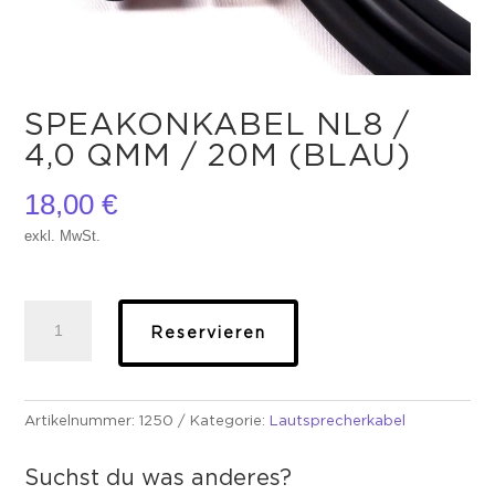
SPEAKONKABEL NL8 /
4,0 QMM / 20M (BLAU)
18,00
€
exkl. MwSt.
Speakonkabel
Reservieren
NL8
/
4,0
qmm
Artikelnummer:
1250
Kategorie:
Lautsprecherkabel
/
20m
Suchst du was anderes?
(blau)