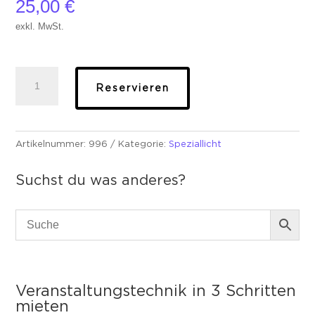
25,00
€
exkl. MwSt.
Nirosta
Reservieren
Mini
500w
Custom
lampe
Artikelnummer:
996
Kategorie:
Speziallicht
Menge
Suchst du was anderes?
Veranstaltungstechnik in 3 Schritten
mieten