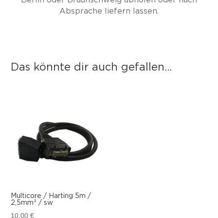
Absprache liefern lassen.
Das könnte dir auch gefallen...
Das könnte dir auch gefallen …
Multicore / Harting 5m /
2,5mm² / sw
10,00
€