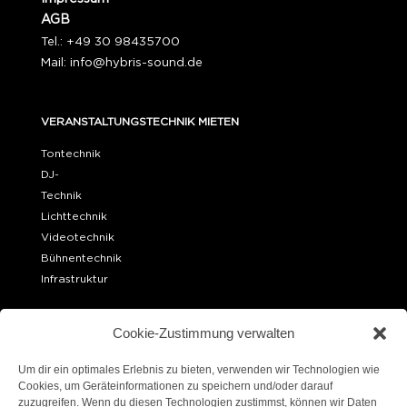
AGB
Tel.: +49 30 98435700
Mail:
info@hybris-sound.de
VERANSTALTUNGSTECHNIK MIETEN
Tontechnik
DJ-
Technik
Lichttechnik
Videotechnik
Bühnentechnik
Infrastruktur
OFFICE BERLIN
Cookie-Zustimmung verwalten
Ueckermünder Str. 15
10439 Berlin
Um dir ein optimales Erlebnis zu bieten, verwenden wir Technologien wie
Cookies, um Geräteinformationen zu speichern und/oder darauf
zuzugreifen. Wenn du diesen Technologien zustimmst, können wir Daten