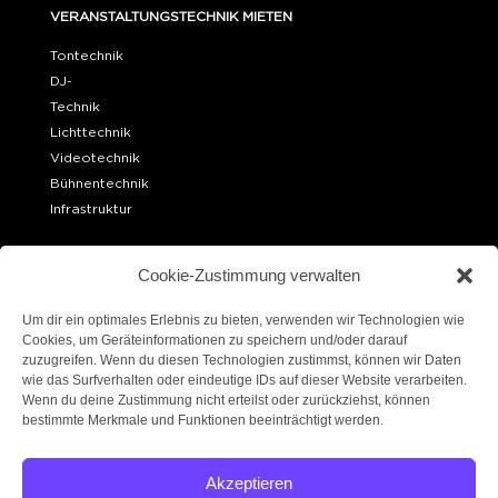
VERANSTALTUNGSTECHNIK MIETEN
Tontechnik
DJ-
Technik
Lichttechnik
Videotechnik
Bühnentechnik
Infrastruktur
OFFICE BERLIN
Cookie-Zustimmung verwalten
Ueckermünder Str. 15
10439 Berlin
Um dir ein optimales Erlebnis zu bieten, verwenden wir Technologien wie
Cookies, um Geräteinformationen zu speichern und/oder darauf
zuzugreifen. Wenn du diesen Technologien zustimmst, können wir Daten
LAGER BERLIN
wie das Surfverhalten oder eindeutige IDs auf dieser Website verarbeiten.
Robert-W.-Kempner-Straße 6
Wenn du deine Zustimmung nicht erteilst oder zurückziehst, können
14167 Berlin
bestimmte Merkmale und Funktionen beeinträchtigt werden.
FOLGE UNS!
Akzeptieren