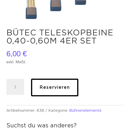
BÜTEC TELESKOPBEINE
0,40-0,60M 4ER SET
6,00
€
exkl. MwSt.
Bütec
Reservieren
Teleskopbeine
0,40-
0,60m
4er
Artikelnummer:
638
Kategorie:
Bühnenelemente
Set
Menge
Suchst du was anderes?