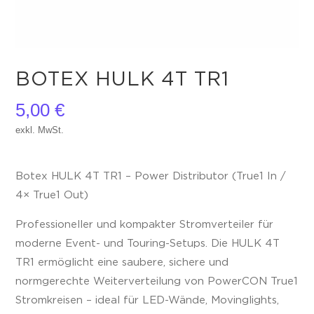
BOTEX HULK 4T TR1
5,00
€
exkl. MwSt.
Botex HULK 4T TR1 – Power Distributor (True1 In /
4× True1 Out)
Professioneller und kompakter Stromverteiler für
moderne Event- und Touring-Setups. Die HULK 4T
TR1 ermöglicht eine saubere, sichere und
normgerechte Weiterverteilung von PowerCON True1
Stromkreisen – ideal für LED-Wände, Movinglights,