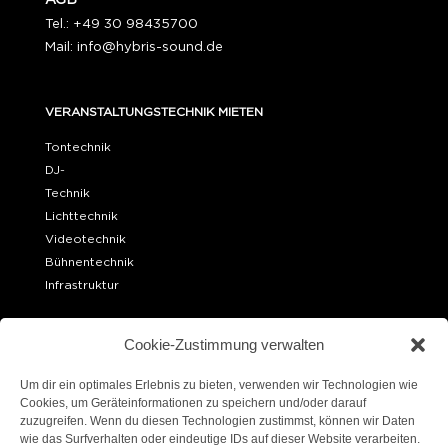
Tel.: +49 30 98435700
Mail:
info@hybris-sound.de
VERANSTALTUNGSTECHNIK MIETEN
Tontechnik
DJ-
Technik
Lichttechnik
Videotechnik
Bühnentechnik
Infrastruktur
OFFICE BERLIN
Cookie-Zustimmung verwalten
Ueckermünder Str. 15
10439 Berlin
Um dir ein optimales Erlebnis zu bieten, verwenden wir Technologien wie
Cookies, um Geräteinformationen zu speichern und/oder darauf
zuzugreifen. Wenn du diesen Technologien zustimmst, können wir Daten
LAGER BERLIN
wie das Surfverhalten oder eindeutige IDs auf dieser Website verarbeiten.