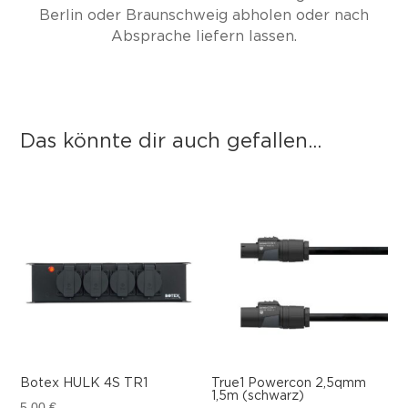
Berlin oder Braunschweig abholen oder nach
Absprache liefern lassen.
Das könnte dir auch gefallen...
Das könnte dir auch gefallen …
Botex HULK 4S TR1
True1 Powercon 2,5qmm
1,5m (schwarz)
5,00
€