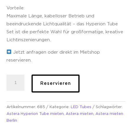
Vorteile:
Maximale Länge, kabelloser Betrieb und
beeindruckende Lichtqualität – das Hyperion Tube
Set ist die perfekte Wahl für großformatige, kreative
Lichtinszenierungen.
Jetzt anfragen oder direkt im Mietshop
reservieren.
Astera
Reservieren
FP3
Hyperion
Tube
4er
Artikelnummer:
685
Kategorie:
LED Tubes
Schlagwörter:
Set
Astera Hyperion Tube mieten
,
Astera mieten
,
Astera mieten
Menge
Berlin