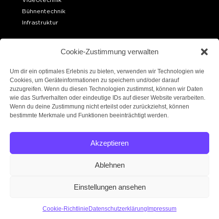
Bühnentechnik
Infrastruktur
OFFICE BERLIN
Cookie-Zustimmung verwalten
Ueckermünder Str. 15
10439 Berlin
Um dir ein optimales Erlebnis zu bieten, verwenden wir Technologien wie
Cookies, um Geräteinformationen zu speichern und/oder darauf
zuzugreifen. Wenn du diesen Technologien zustimmst, können wir Daten
LAGER BERLIN
wie das Surfverhalten oder eindeutige IDs auf dieser Website verarbeiten.
Robert-W.-Kempner-Straße 6
Wenn du deine Zustimmung nicht erteilst oder zurückziehst, können
14167 Berlin
bestimmte Merkmale und Funktionen beeinträchtigt werden.
FOLGE UNS!
Akzeptieren
Ablehnen
Einstellungen ansehen
Cookie-Richtlinie
Datenschutzerklärung
Impressum