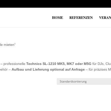
HOME
REFERENZEN
VERAN
le mieten“
– professionelle
Technics SL-1210 MK5, MK7 oder M5G
für DJs, Cl
behör –
Aufbau und Lieferung optional auf Anfrage
– für präzises M