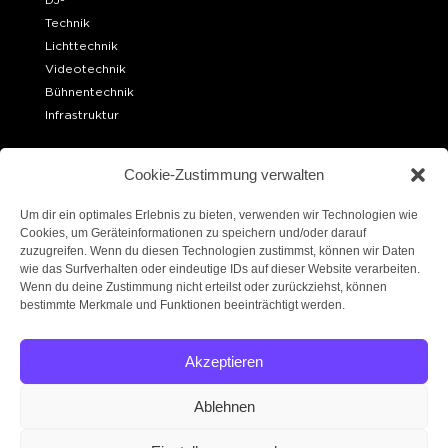
Technik
Lichttechnik
Videotechnik
Bühnentechnik
Infrastruktur
OFFICE BERLIN
Cookie-Zustimmung verwalten
Ueckermünder Str. 15
10439 Berlin
Um dir ein optimales Erlebnis zu bieten, verwenden wir Technologien wie
Cookies, um Geräteinformationen zu speichern und/oder darauf
zuzugreifen. Wenn du diesen Technologien zustimmst, können wir Daten
LAGER BERLIN
wie das Surfverhalten oder eindeutige IDs auf dieser Website verarbeiten.
Robert-W.-Kempner-Straße 6
Wenn du deine Zustimmung nicht erteilst oder zurückziehst, können
14167 Berlin
bestimmte Merkmale und Funktionen beeinträchtigt werden.
FOLGE UNS!
Akzeptieren
Ablehnen