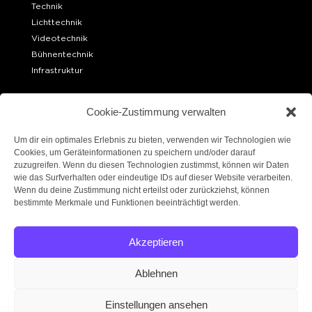
Technik
Lichttechnik
Videotechnik
Bühnentechnik
Infrastruktur
OFFICE BERLIN
Cookie-Zustimmung verwalten
Ueckermünder Str. 15
10439 Berlin
Um dir ein optimales Erlebnis zu bieten, verwenden wir Technologien wie
Cookies, um Geräteinformationen zu speichern und/oder darauf
zuzugreifen. Wenn du diesen Technologien zustimmst, können wir Daten
LAGER BERLIN
wie das Surfverhalten oder eindeutige IDs auf dieser Website verarbeiten.
Robert-W.-Kempner-Straße 6
Wenn du deine Zustimmung nicht erteilst oder zurückziehst, können
14167 Berlin
bestimmte Merkmale und Funktionen beeinträchtigt werden.
FOLGE UNS!
Akzeptieren
Ablehnen
Einstellungen ansehen