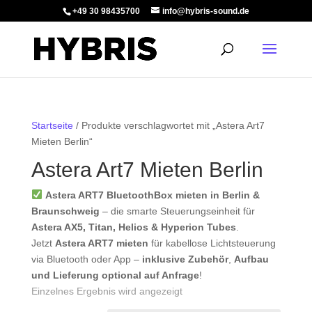
+49 30 98435700
info@hybris-sound.de
Startseite
/ Produkte verschlagwortet mit „Astera Art7
Mieten Berlin“
Astera Art7 Mieten Berlin
Astera ART7 BluetoothBox mieten in Berlin &
Braunschweig
– die smarte Steuerungseinheit für
Astera AX5, Titan, Helios & Hyperion Tubes
.
Jetzt
Astera ART7 mieten
für kabellose Lichtsteuerung
via Bluetooth oder App –
inklusive Zubehör
,
Aufbau
und Lieferung optional auf Anfrage
!
Einzelnes Ergebnis wird angezeigt